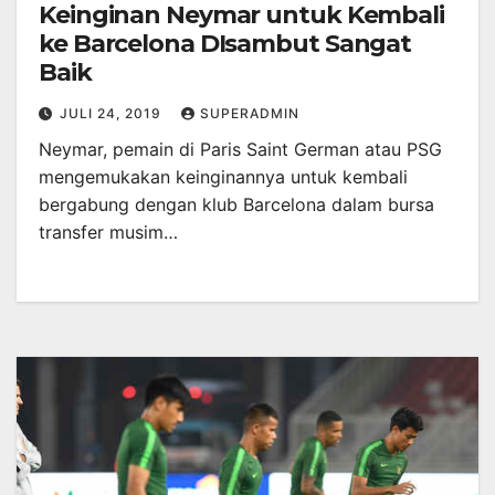
Keinginan Neymar untuk Kembali
ke Barcelona DIsambut Sangat
Baik
JULI 24, 2019
SUPERADMIN
Neymar, pemain di Paris Saint German atau PSG
mengemukakan keinginannya untuk kembali
bergabung dengan klub Barcelona dalam bursa
transfer musim…