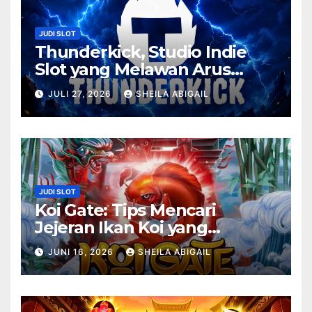
JUDI SLOT
Thunderkick, Studio Indie
Slot yang Melawan Arus
Desain
JULI 27, 2026
SHEILA ABIGAIL
JUDI SLOT
Koi Gate: Tips Mencari
Jejeran Ikan Koi yang
Dianggap Hoki
JUNI 16, 2026
SHEILA ABIGAIL