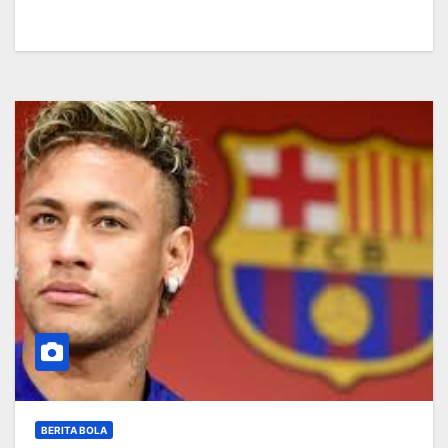
BERITA BOLA