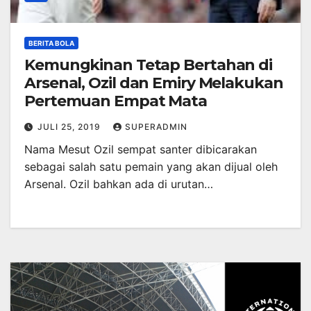
BERITA BOLA
Kemungkinan Tetap Bertahan di
Arsenal, Ozil dan Emiry Melakukan
Pertemuan Empat Mata
JULI 25, 2019
SUPERADMIN
Nama Mesut Ozil sempat santer dibicarakan
sebagai salah satu pemain yang akan dijual oleh
Arsenal. Ozil bahkan ada di urutan…