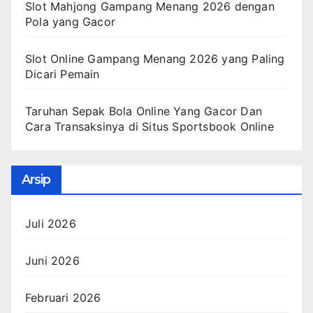
Slot Mahjong Gampang Menang 2026 dengan
Pola yang Gacor
Slot Online Gampang Menang 2026 yang Paling
Dicari Pemain
Taruhan Sepak Bola Online Yang Gacor Dan
Cara Transaksinya di Situs Sportsbook Online
Arsip
Juli 2026
Juni 2026
Februari 2026