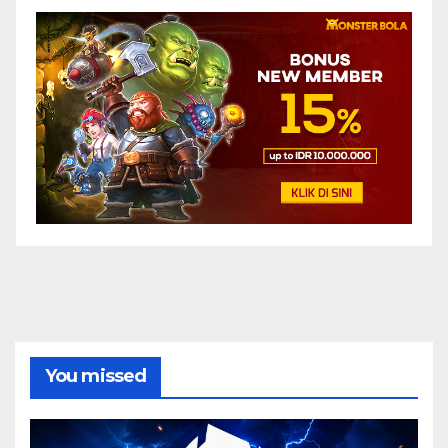
You missed