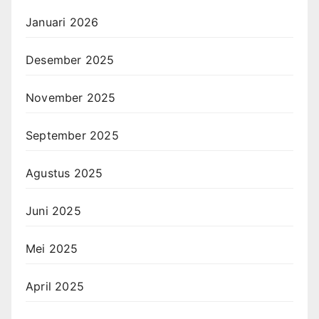
Januari 2026
Desember 2025
November 2025
September 2025
Agustus 2025
Juni 2025
Mei 2025
April 2025